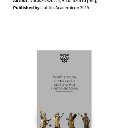
Author:
Natasza Szutta, Artur Szutta [red],
Published by:
Lublin: Academicon 2015